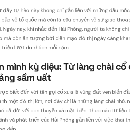
sử đầy tự hào này không chỉ gắn liền với những dấu mố
 bảo vệ tổ quốc mà còn là câu chuyện về sự giao thoa 
i. Ngày nay, khi nhắc đến Hải Phòng, người ta không ch
p mà còn ấn tượng bởi diện mạo đô thị ngày càng khan
g triệu lượt du khách mỗi năm.
 mình kỳ diệu: Từ làng chài cổ
ảng sầm uất
ợc biết đến với tên gọi cổ xưa là vùng đất ven biển đầy
ành một đô thị lớn, nơi đây chỉ là những làng chài nhỏ,
ó cả đời với con thuyền và mặt biển. Theo các tư liệu 
hành và phát triển của Hải Phòng gắn liền với việc khai 
ng kiến.