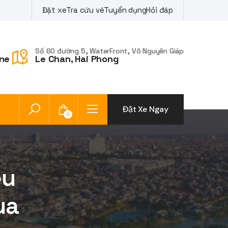
Đặt xe
Tra cứu vé
Tuyển dụng
Hỏi đáp
Số 60 đường 5, WaterFront, Võ Nguyên Giáp
ne
Le Chan, Hai Phong
Đặt Xe Ngay
0
ệu
ua