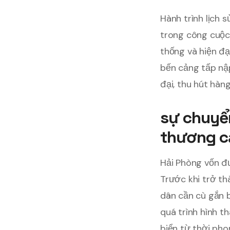
Hành trình lịch 
trong công cuộc
thống và hiện đạ
bến cảng tấp nậ
đại, thu hút hàn
sự chuyển
thương c
Hải Phòng vốn đư
Trước khi trở th
dân cần cù gắn b
quá trình hình t
biển từ thời pho