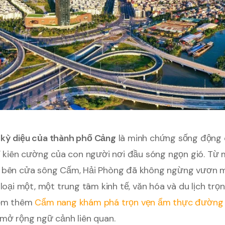
kỳ diệu của thành phố Cảng
là minh chứng sống động 
í kiên cường của con người nơi đầu sóng ngọn gió. Từ 
 bên cửa sông Cấm, Hải Phòng đã không ngừng vươn mì
 loại một, một trung tâm kinh tế, văn hóa và du lịch tr
Xem thêm
Cẩm nang khám phá trọn vẹn ẩm thực đường 
mở rộng ngữ cảnh liên quan.