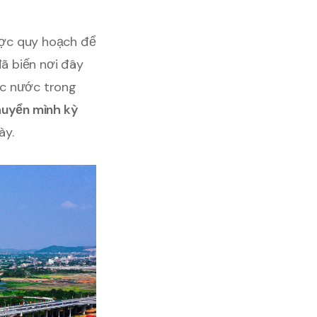
được quy hoạch để
ã biến nơi đây
ác nước trong
huyển mình kỳ
ày.