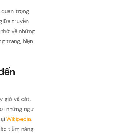
c quan trọng
giữa truyền
ỉ nhớ về những
g trang, hiện
 đến
 gió và cát.
 nơi những ngư
tại
Wikipedia
,
thác tiềm năng