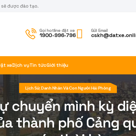
m sẽ được đào tạo.
Gọi hotline đặt xe
Gửi Email
1900-996-796
cskh@datxe.onli
ặt xe
Dịch vụ
Tin tức
Giới thiệu
Lịch Sử, Danh Nhân Và Con Người Hải Phòng
ự chuyển mình kỳ di
ủa thành phố Cảng q