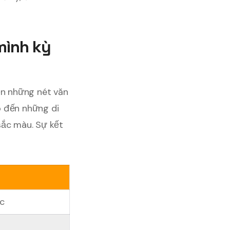
mình kỳ
vẹn những nét văn
 đến những di
sắc màu. Sự kết
ớc