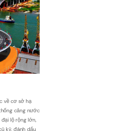
c về cơ sở hạ
ệ thống cảng nước
ại lộ rộng lớn,
cũ kỹ, đánh dấu