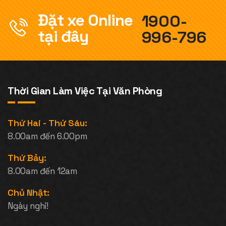
Đặt xe Online
1900-
tại đây
996-796
Thời Gian Làm Việc Tại Văn Phòng
Thứ Hai - Thứ Sáu:
8.00am đến 6.00pm
Thứ Bảy:
8.00am đến 12am
Chủ Nhật:
Ngày nghỉ!