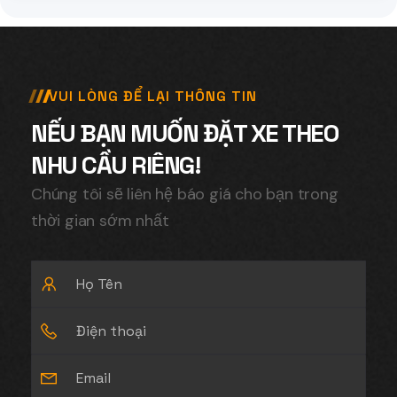
VUI LÒNG ĐỂ LẠI THÔNG TIN
NẾU BẠN MUỐN ĐẶT XE THEO
NHU CẦU RIÊNG!
Chúng tôi sẽ liên hệ báo giá cho bạn trong
thời gian sớm nhất