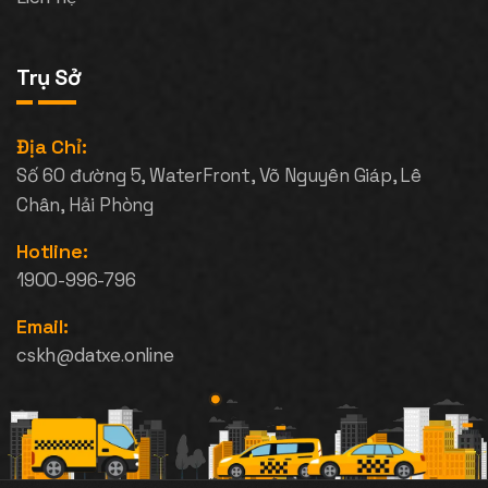
Trụ Sở
Địa Chỉ:
Số 60 đường 5, WaterFront, Võ Nguyên Giáp, Lê
Chân, Hải Phòng
Hotline:
1900-996-796
Email:
cskh@datxe.online