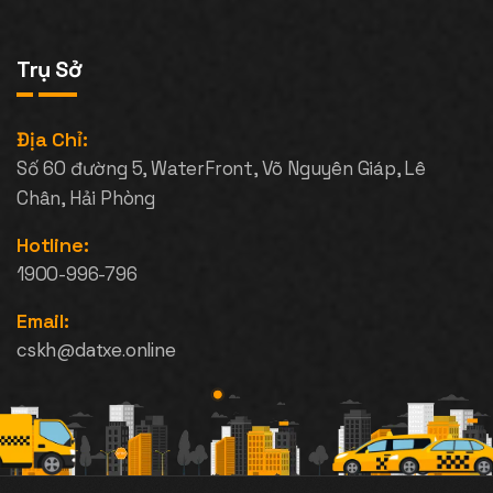
Trụ Sở
Địa Chỉ:
Số 60 đường 5, WaterFront, Võ Nguyên Giáp, Lê
Chân, Hải Phòng
Hotline:
1900-996-796
Email:
cskh@datxe.online