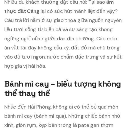
Nhiều du khách thường đặt câu hỏi: Tại sao
ẩm
thực đất Cảng
lại có sức hút mãnh liệt đến vậy?
Câu trả lời nằm ở sự giao thoa giữa nguồn nguyên
liệu tươi sống từ biển cả và sự sáng tạo không
ngừng nghỉ của người dân địa phương. Các món
ăn vặt tại đây không cầu kỳ, đắt đỏ mà chú trọng
vào độ tươi ngon, nước chấm đặc trưng và sự kết
hợp gia vị hài hòa.
Bánh mì cay – biểu tượng không
thể thay thế
Nhắc đến Hải Phòng, không ai có thể bỏ qua món
bánh mì cay (bánh mì que). Những chiếc bánh nhỏ
xinh, giòn rụm, kẹp bên trong là pate gan thơm