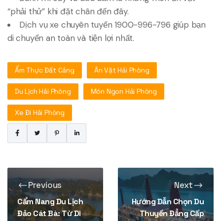
“phải thử” khi đặt chân đến đây.
Dịch vụ xe chuyên tuyến 1900-996-796 giúp bạn
di chuyển an toàn và tiện lợi nhất.
Ẩm Thực Đất Cảng
Ăn Vặt Hải Phòng
Du Lịch Hải Phòng
Món Ngon Hải Phòng
Xe Đi Hải Phòng
Previous
Next
Cẩm Nang Du Lịch
Hướng Dẫn Chọn Du
Đảo Cát Bà: Từ Di
Thuyền Đẳng Cấp