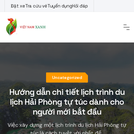
Skip
Đặt xe
Tra cứu vé
Tuyển dụng
Hỏi đáp
to
content
Uncategorized
Hướng dẫn chi tiết lịch trình du
lịch Hải Phòng tự túc dành cho
người mới bắt đầu
Việc xây dựng một lịch trình du lịch Hải Phòng tự
túc là cách tuyệt vời nhất để...