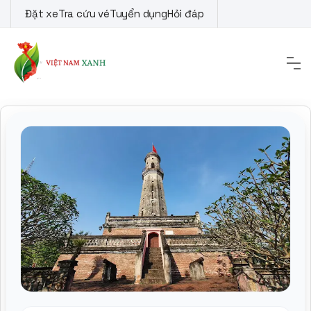
Skip
Đặt xe
Tra cứu vé
Tuyển dụng
Hỏi đáp
to
content