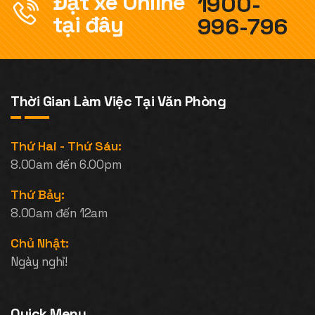
Đặt xe Online
1900-
tại đây
996-796
Thời Gian Làm Việc Tại Văn Phòng
Thứ Hai - Thứ Sáu:
8.00am đến 6.00pm
Thứ Bảy:
8.00am đến 12am
Chủ Nhật:
Ngày nghỉ!
Quick Menu