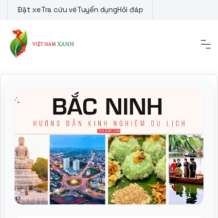
Skip
Đặt xe
Tra cứu vé
Tuyển dụng
Hỏi đáp
to
content