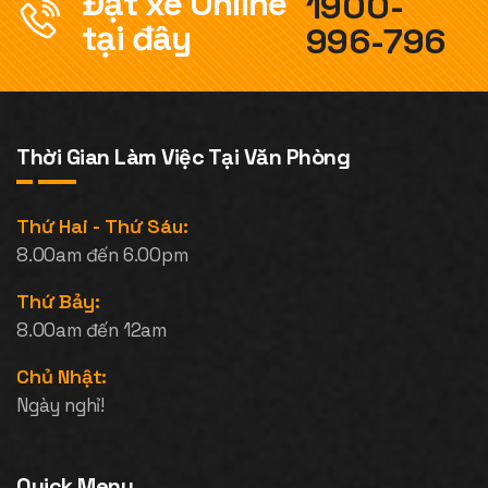
Đặt xe Online
1900-
tại đây
996-796
Thời Gian Làm Việc Tại Văn Phòng
Thứ Hai - Thứ Sáu:
8.00am đến 6.00pm
Thứ Bảy:
8.00am đến 12am
Chủ Nhật:
Ngày nghỉ!
Quick Menu