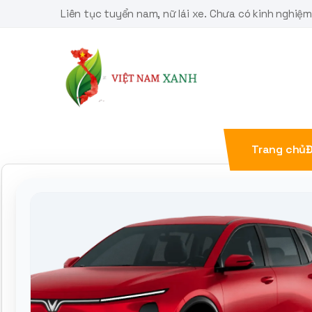
Skip
Liên tục tuyển nam, nữ lái xe. Chưa có kinh nghiệ
to
content
Trang chủ
Đ