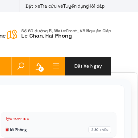
Đặt xe
Tra cứu vé
Tuyển dụng
Hỏi đáp
Số 60 đường 5, WaterFront, Võ Nguyên Giáp
ne
Le Chan, Hai Phong
Đặt Xe Ngay
0
DROPPING
Hải Phòng
2:30 chiều