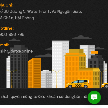
ịa Chỉ:
ố 60 đường 5, WaterFront, Võ Nguyên Giáp,
ê Chân, Hải Phòng
otline:
1900-996-796
mail:
skh@datxe.online
 sách quyền riêng tư
Điều khoản sử dụng
Liên hệ
Contac