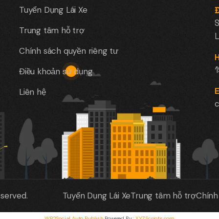
Tuyển Dụng Lái Xe
Đ
S
Trung tâm hỗ trợ
L
Chính sách quyền riêng tư
H
Điều khoản sử dụng
E
Liên hệ
c
eserved.
Tuyển Dụng Lái Xe
Trung tâm hỗ trợ
Chính
WP2Social Auto Publish
Powered By :
XYZScripts.com