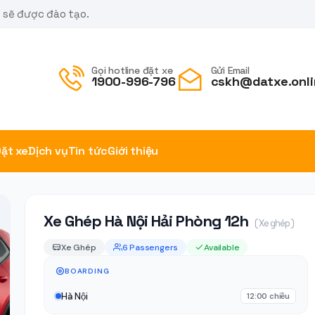
m sẽ được đào tạo.
Gọi hotline đặt xe
Gửi Email
1900-996-796
cskh@datxe.onli
ặt xe
Dịch vụ
Tin tức
Giới thiệu
Xe Ghép Hà Nội Hải Phòng 12h
( Xe ghép )
Xe Ghép
6 Passengers
Available
BOARDING
Hà Nội
12:00 chiều