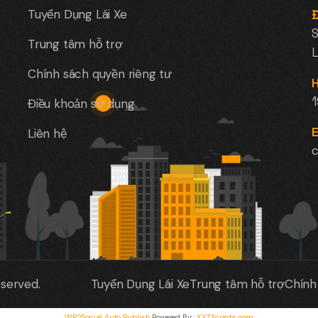
Tuyển Dụng Lái Xe
Đ
S
Trung tâm hỗ trợ
L
Chính sách quyền riêng tư
H
Điều khoản sử dụng
E
Liên hệ
c
eserved.
Tuyển Dụng Lái Xe
Trung tâm hỗ trợ
Chính
WP2Social Auto Publish
Powered By :
XYZScripts.com