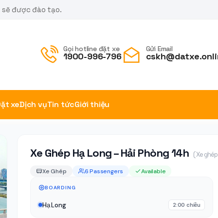
m sẽ được đào tạo.
Gọi hotline đặt xe
Gửi Email
1900-996-796
cskh@datxe.onli
ặt xe
Dịch vụ
Tin tức
Giới thiệu
Xe Ghép Hạ Long – Hải Phòng 14h
( Xe ghép 
Xe Ghép
6 Passengers
Available
BOARDING
Hạ Long
2:00 chiều