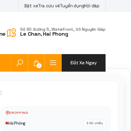
Đặt xe
Tra cứu vé
Tuyển dụng
Hỏi đáp
Số 60 đường 5, WaterFront, Võ Nguyên Giáp
ne
Le Chan, Hai Phong
Đặt Xe Ngay
0
)
DROPPING
Hải Phòng
3:00 chiều