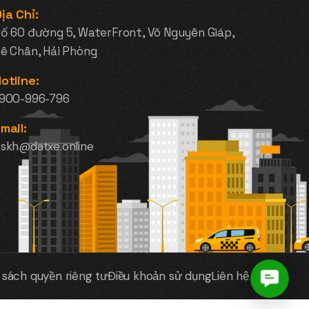
ịa Chỉ:
ố 60 đường 5, WaterFront, Võ Nguyên Giáp,
ê Chân, Hải Phòng
otline:
1900-996-796
mail:
skh@datxe.online
 sách quyền riêng tư
Điều khoản sử dụng
Liên hệ
Contac