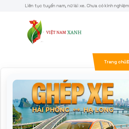
Skip
Liên tục tuyển nam, nữ lái xe. Chưa có kinh nghiệ
to
content
Trang chủ
Đ