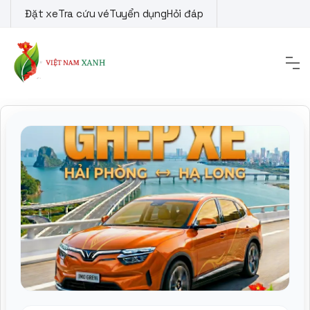
Skip
Đặt xe
Tra cứu vé
Tuyển dụng
Hỏi đáp
to
content