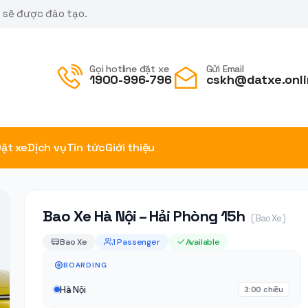
m sẽ được đào tạo.
Gọi hotline đặt xe
Gửi Email
1900-996-796
cskh@datxe.onli
ặt xe
Dịch vụ
Tin tức
Giới thiệu
Bao Xe Hà Nội – Hải Phòng 15h
( Bao Xe )
Bao Xe
1 Passenger
Available
BOARDING
Hà Nội
3:00 chiều