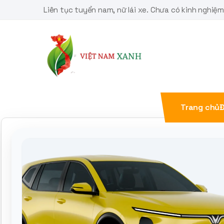
Skip
Liên tục tuyển nam, nữ lái xe. Chưa có kinh nghiệ
to
content
Trang chủ
Đ