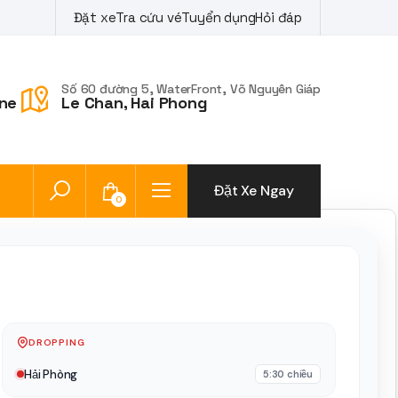
Đặt xe
Tra cứu vé
Tuyển dụng
Hỏi đáp
Số 60 đường 5, WaterFront, Võ Nguyên Giáp
ne
Le Chan, Hai Phong
Đặt Xe Ngay
0
DROPPING
Hải Phòng
5:30 chiều