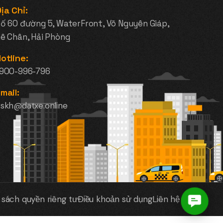
ịa Chỉ:
ố 60 đường 5, WaterFront, Võ Nguyên Giáp,
ê Chân, Hải Phòng
otline:
1900-996-796
mail:
skh@datxe.online
 sách quyền riêng tư
Điều khoản sử dụng
Liên hệ
Contac