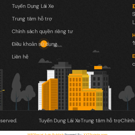
Tuyển Dụng Lái Xe
Đ
S
Trung tâm hỗ trợ
L
Chính sách quyền riêng tư
H
Điều khoản sử dụng
E
Liên hệ
c
eserved.
Tuyển Dụng Lái Xe
Trung tâm hỗ trợ
Chính
WP2Social Auto Publish
Powered By :
XYZScripts.com