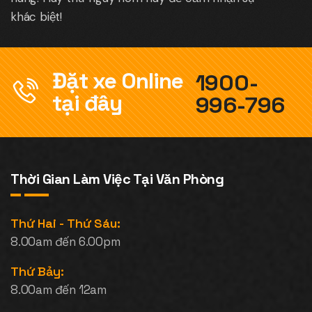
khác biệt!
Đặt xe Online
1900-
tại đây
996-796
Thời Gian Làm Việc Tại Văn Phòng
Thứ Hai - Thứ Sáu:
8.00am đến 6.00pm
Thứ Bảy:
8.00am đến 12am