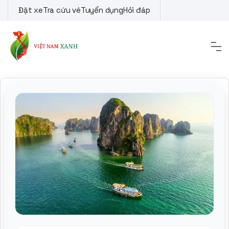
Skip
Đặt xe
Tra cứu vé
Tuyển dụng
Hỏi đáp
to
content