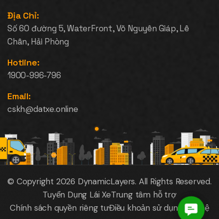
Địa Chỉ:
Số 60 đường 5, WaterFront, Võ Nguyên Giáp, Lê
Chân, Hải Phòng
Hotline:
1900-996-796
Email:
cskh@datxe.online
© Copyright 2026
DynamicLayers
. All Rights Reserved.
Tuyển Dụng Lái Xe
Trung tâm hỗ trợ
Chính sách quyền riêng tư
Điều khoản sử dụng
Liên hệ
Contac