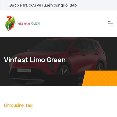
Skip
Đặt xe
Tra cứu vé
Tuyển dụng
Hỏi đáp
to
content
Vinfast Limo Green
Limousine Taxi