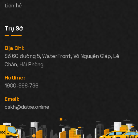
Liên hệ
Trụ Sở
Địa Chỉ:
Số 60 đường 5, WaterFront, Võ Nguyên Giáp, Lê
Chân, Hải Phòng
Hotline:
1900-996-796
Email:
cskh@datxe.online