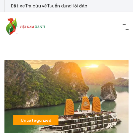
Skip
Đặt xe
Tra cứu vé
Tuyển dụng
Hỏi đáp
to
content
Uncategorized