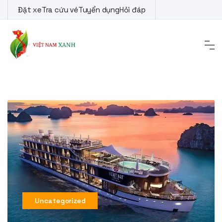
Skip
Đặt xe
Tra cứu vé
Tuyển dụng
Hỏi đáp
to
content
Uncategorized