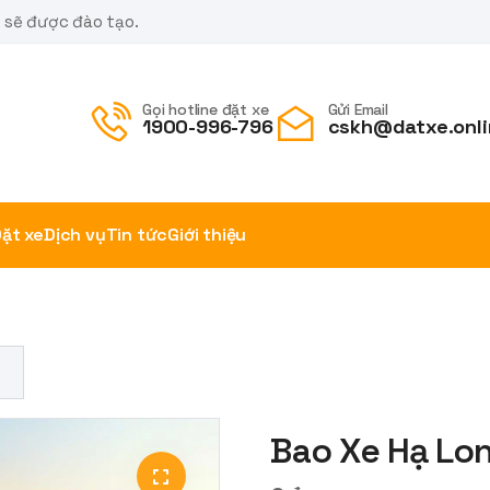
m sẽ được đào tạo.
Gọi hotline đặt xe
Gửi Email
1900-996-796
cskh@datxe.onli
ặt xe
Dịch vụ
Tin tức
Giới thiệu
h
Bao Xe Hạ Lon