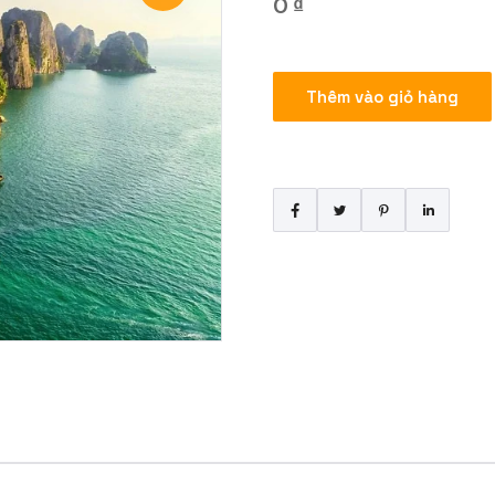
0
₫
Bao
Thêm vào giỏ hàng
Xe
Hạ
Long
–
Hải
Phòng
9h
số
lượng