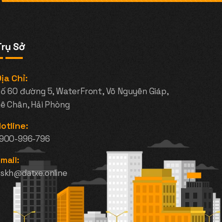
Trụ Sở
ịa Chỉ:
ố 60 đường 5, WaterFront, Võ Nguyên Giáp,
ê Chân, Hải Phòng
otline:
1900-996-796
mail:
skh@datxe.online