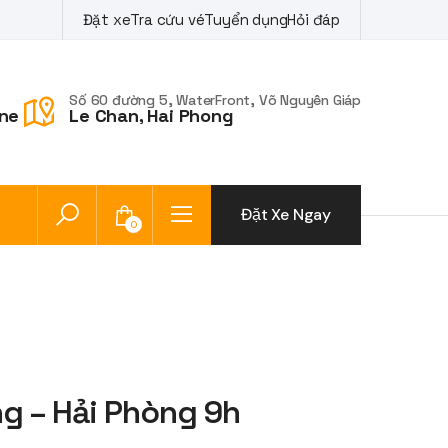
Đặt xe
Tra cứu vé
Tuyển dụng
Hỏi đáp
Số 60 đường 5, WaterFront, Võ Nguyên Giáp
ne
Le Chan, Hai Phong
Đặt Xe Ngay
0
g – Hải Phòng 9h