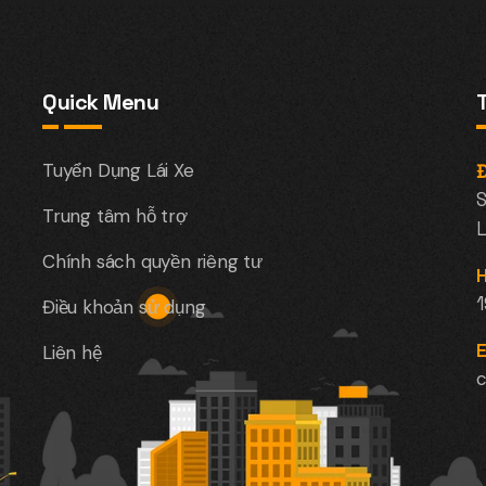
Quick Menu
Tuyển Dụng Lái Xe
Đ
S
Trung tâm hỗ trợ
L
Chính sách quyền riêng tư
H
Điều khoản sử dụng
E
Liên hệ
c