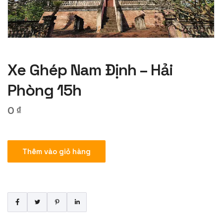
Xe Ghép Nam Định – Hải
Phòng 15h
0
₫
Xe
Thêm vào giỏ hàng
Ghép
Nam
Định
–
Hải