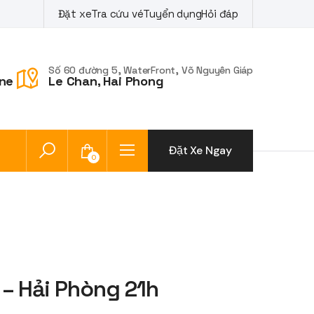
Đặt xe
Tra cứu vé
Tuyển dụng
Hỏi đáp
Số 60 đường 5, WaterFront, Võ Nguyên Giáp
ne
Le Chan, Hai Phong
Đặt Xe Ngay
0
 – Hải Phòng 21h