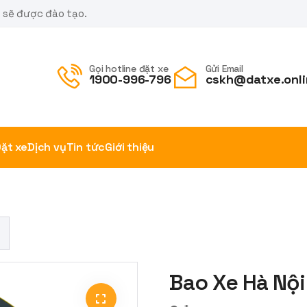
m sẽ được đào tạo.
Gọi hotline đặt xe
Gửi Email
1900-996-796
cskh@datxe.onli
ặt xe
Dịch vụ
Tin tức
Giới thiệu
Bao Xe Hà Nội