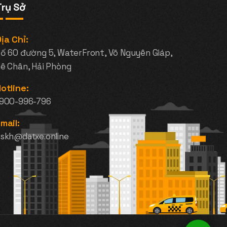
Trụ Sở
ịa Chỉ:
ố 60 đường 5, WaterFront, Võ Nguyên Giáp,
ê Chân, Hải Phòng
otline:
1900-996-796
mail:
skh@datxe.online