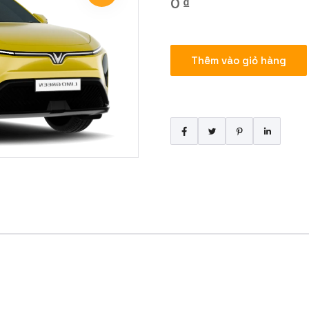
0
₫
Bao
Thêm vào giỏ hàng
Xe
Hà
Nội
–
Hải
Phòng
21h
số
lượng