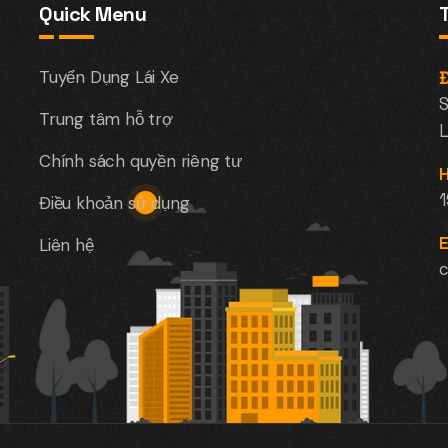
Quick Menu
Tuyển Dụng Lái Xe
Đ
S
Trung tâm hỗ trợ
L
Chính sách quyền riêng tư
H
Điều khoản sử dụng
E
Liên hệ
c