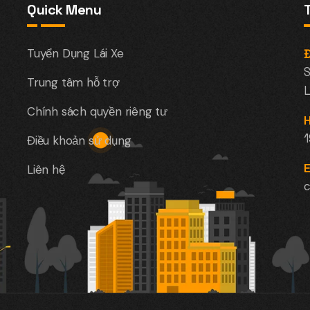
Quick Menu
Tuyển Dụng Lái Xe
Đ
S
Trung tâm hỗ trợ
L
Chính sách quyền riêng tư
H
Điều khoản sử dụng
E
Liên hệ
c