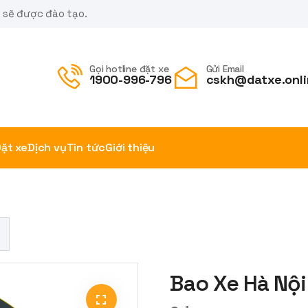
m sẽ được đào tạo.
Gọi hotline đặt xe
Gửi Email
1900-996-796
cskh@datxe.onli
ặt xe
Dịch vụ
Tin tức
Giới thiệu
Bao Xe Hà Nội