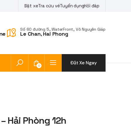
Đặt xe
Tra cứu vé
Tuyển dụng
Hỏi đáp
Số 60 đường 5, WaterFront, Võ Nguyên Giáp
ne
Le Chan, Hai Phong
Đặt Xe Ngay
0
 – Hải Phòng 12h