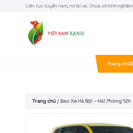
Skip
Liên tục tuyển nam, nữ lái xe. Chưa có kinh nghiệ
to
content
Trang chủ
Đ
Trang chủ
/ Bao Xe Hà Nội – Hải Phòng 12h