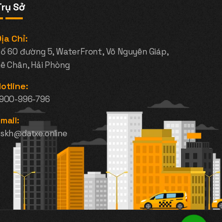
Trụ Sở
ịa Chỉ:
ố 60 đường 5, WaterFront, Võ Nguyên Giáp,
ê Chân, Hải Phòng
otline:
1900-996-796
mail:
skh@datxe.online