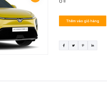
0
₫
Bao
Thêm vào giỏ hàng
Xe
Hà
Nội
–
Hải
Phòng
12h
số
lượng