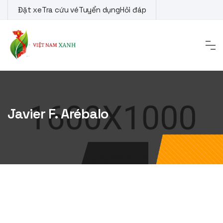
Skip
Đặt xe
Tra cứu vé
Tuyển dụng
Hỏi đáp
to
content
Javier F. Arébalo